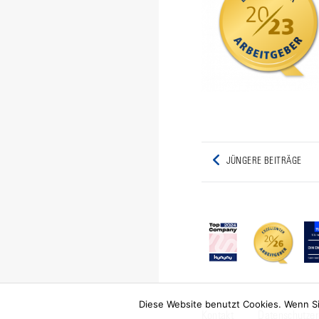
Post
JÜNGERE BEITRÄGE
Previous
navigation
post:
Diese Website benutzt Cookies. Wenn Si
Kontakt
Datenschutzer