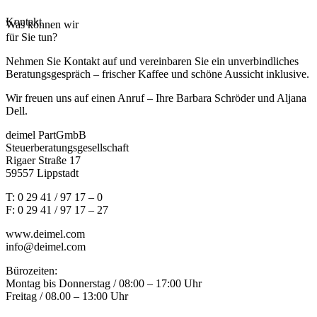
Kontakt
Was können wir
für Sie tun?
Nehmen Sie Kontakt auf und vereinbaren Sie ein unverbindliches
Beratungsgespräch – frischer Kaffee und schöne Aussicht inklusive.
Wir freuen uns auf einen Anruf – Ihre Barbara Schröder und Aljana
Dell.
deimel PartGmbB
Steuerberatungsgesellschaft
Rigaer Straße 17
59557 Lippstadt
T: 0 29 41 / 97 17 – 0
F: 0 29 41 / 97 17 – 27
www.deimel.com
info@deimel.com
Bürozeiten:
Montag bis Donnerstag / 08:00 – 17:00 Uhr
Freitag / 08.00 – 13:00 Uhr