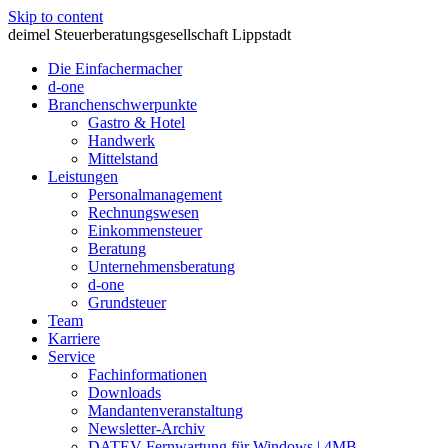
Skip to content
deimel Steuerberatungsgesellschaft Lippstadt
Die Einfachermacher
d-one
Branchenschwerpunkte
Gastro & Hotel
Handwerk
Mittelstand
Leistungen
Personalmanagement
Rechnungswesen
Einkommensteuer
Beratung
Unternehmensberatung
d-one
Grundsteuer
Team
Karriere
Service
Fachinformationen
Downloads
Mandantenveranstaltung
Newsletter-Archiv
DATEV Fernwartung für Windows | 4MB