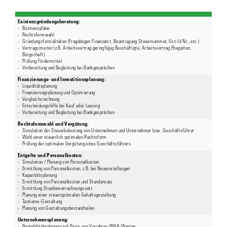
Existenzgründungsberatung:
-
Businesspläne
-
Rechtsformwahl
-
Gründungsformalitäten (Fragebogen Finanzamt, Beantragung Steuernummer, Ust-Id-Nr., etc.)
-
Vertragsmuster (z.B. Arbeitsvertrag geringfügig Beschäftigte, Arbeitsvertrag Ehegatten,
Bürgschaft)
-
Prüfung Fördermittel
-
Vorbereitung und Begleitung bei Bankgesprächen
Finanzierungs- und Investitionsplanung:
-
Liquiditätsplanung
-
Finanzierungsplanung und Optimierung
-
Vergleichsrechnung
-
Entscheidungshilfe bei Kauf oder Leasing
-
Vorbereitung und Begleitung bei Bankgesprächen
Rechtsformwahl und Vergütung:
-
Simulation der Steuerbelastung von Unternehmen und Unternehmer bzw. Geschäftsführer
-
Wahl einer steuerlich optimalen Rechtsform
-
Prüfung der optimalen Vergütung eines Geschäftsführers
Entgelte und Personalkosten:
-
Simulation / Planung von Personalkosten
-
Ermittlung von Personalkosten, z.B. bei Neueinstellungen
-
Kapazitätsplanung
-
Ermittlung von Personalkosten und Stundensatz
-
Ermittlung Stundenverrechnungssatz
-
Planung einer steueroptimalen Gehaltsgestaltung
-
Tantieme-Gestaltung
-
Planung von Gestaltungsbestandteilen
Unternehmensplanung: