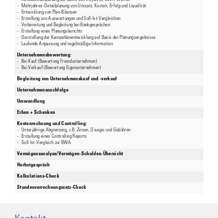
-
Rentabilitätsplanung auf Basis von Vorjahres-BWA-Werten
-
Mehrjahres-Detailplanung von Umsatz, Kosten, Erfolg und Liquidität
-
Entwicklung von Plan-Bilanzen
-
Erstellung von Auswertungen und Soll-Ist-Vergleichen
-
Vorbereitung und Begleitung bei Bankgesprächen
-
Erstellung eines Planungsberichts
-
Darstellung der Kennzahlenentwicklung auf Basis der Planungsergebnisse
-
Laufende Anpassung und regelmäßige Information
Unternehmensbewertung:
-
Bei Kauf (Bewertung Fremdunternehmen)
-
Bei Verkauf (Bewertung Eigenunternehmen)
Begleitung von Unternehmenskauf und -verkauf
Unternehmensnachfolge
Umwandlung
Erben + Schenken
Kostenrechnung und Controlling:
-
Unterjährige Abgrenzung, z.B. Zinsen, Disagio und Gebühren
-
Erstellung eines Controlling Reports
-
Soll-Ist-Vergleich zur BWA
Vermögensanalyse/Vermögen-Schulden-Übersicht
Herbstgespräch
Kalkulations-Check
Stundenverrechnungssatz-Check