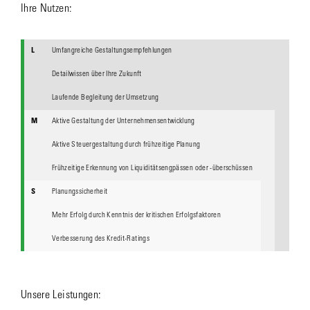
Ihre Nutzen:
L
Umfangreiche Gestaltungsempfehlungen
Detailwissen über Ihre Zukunft
Laufende Begleitung der Umsetzung
M
Aktive Gestaltung der Unternehmensentwicklung
Aktive Steuergestaltung durch frühzeitige Planung
Frühzeitige Erkennung von Liquiditätsengpässen oder -überschüssen
S
Planungssicherheit
Mehr Erfolg durch Kenntnis der kritischen Erfolgsfaktoren
Verbesserung des Kredit-Ratings
Unsere Leistungen: