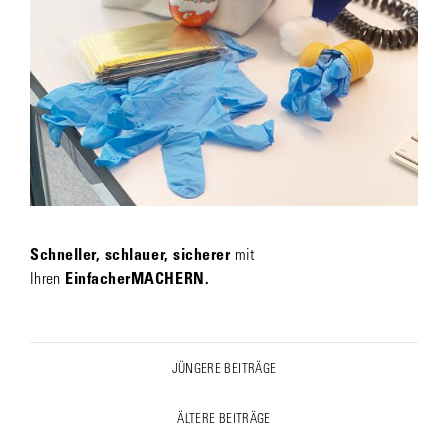
Schneller, schlauer, sicherer
mit
Ihren
EinfacherMACHERN.
Post
JÜNGERE BEITRÄGE
Previous
navigation
post:
ÄLTERE BEITRÄGE
Next