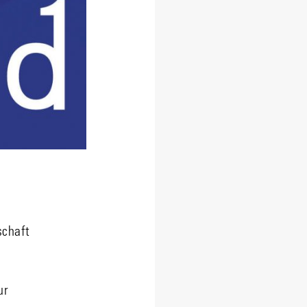
schaft
ur